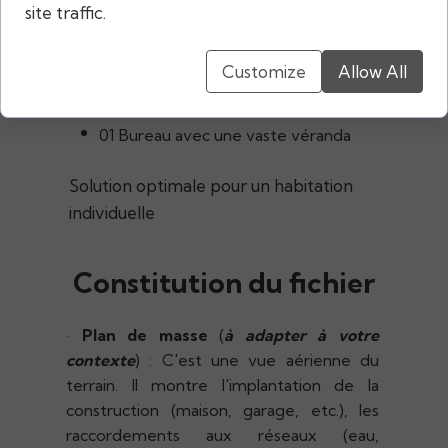
01 Salle à manger conviviale
site traffic.
01 Séjour chaleureux et lumineux
Customize
Allow All
L'étage d'une superficie de
169.70m²
:
03 chambres
01 Bureau avec une vaste véranda
Solution optimale pour un habitation
individuelle
Constitution du fichier
·
Plan de masse
(
à adapter à votre
contexte
) : C'est une vue aérienne du
terrain. Il montre l'implantation de la
construction (maison, garage, etc.), les
raccordements aux réseaux (eau,