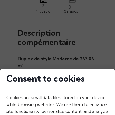
2
0
Niveaux
Garages
Description
compémentaire
Duplex de style Moderne de 263.06
m²
Le Rez de chaussée de
139,10
Consent to cookies
m²
comprend:
01 Suite Parentale confortables avec
douche interne
Cookies are small data files stored on your device
01 salle d'eau commune
while browsing websites. We use them to enhance
01 Cuisine ouverte
site functionality, personalize content, and analyze